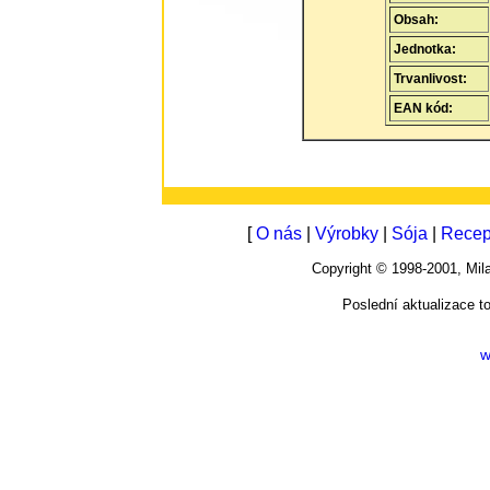
Obsah:
Jednotka:
Trvanlivost:
EAN kód:
[
O nás
|
Výrobky
|
Sója
|
Recep
Copyright © 1998-2001, M
Poslední aktualizace t
w