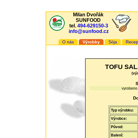
Milan Dvořák
SUNFOOD
tel.
494-629150-3
info@sunfood.cz
O nás
Výrobky
Sója
Recep
TOFU SALÁ
(vý
S
vyrobeno 
Do
Typ výrobku:
Výrobce:
Původ:
Balení: