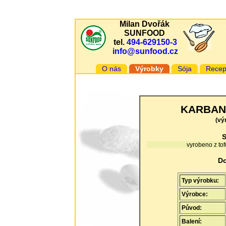
Milan Dvořák
SUNFOOD
tel.
494-629150-3
info@sunfood.cz
O nás
Výrobky
Sója
Recep
KARBAN
(vý
S
vyrobeno z tof
Do
Typ výrobku:
Výrobce:
Původ:
Balení: