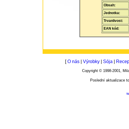
Obsah:
Jednotka:
Trvanlivost:
EAN kód:
[
O nás
|
Výrobky
|
Sója
|
Recep
Copyright © 1998-2001, M
Poslední aktualizace t
w