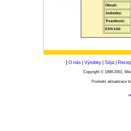
Obsah:
Jednotka:
Trvanlivost:
EAN kód:
[
O nás
|
Výrobky
|
Sója
|
Recep
Copyright © 1998-2001, M
Poslední aktualizace t
w