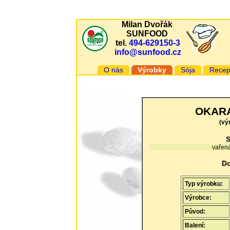
Milan Dvořák
SUNFOOD
tel.
494-629150-3
info@sunfood.cz
O nás
Výrobky
Sója
Recep
OKARA 
(vý
S
vařená
Do
Typ výrobku:
Výrobce:
Původ:
Balení: