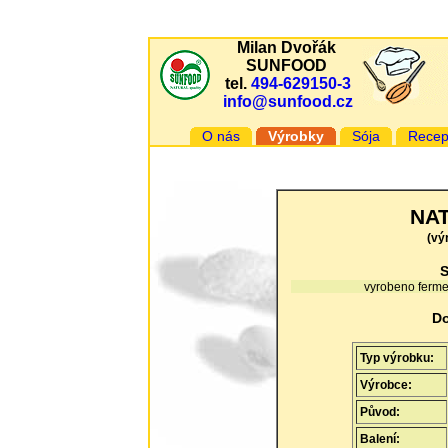
Milan Dvořák
SUNFOOD
tel.
494-629150-3
info@sunfood.cz
O nás
Výrobky
Sója
Recep
NAT
(vý
S
vyrobeno ferment
Do
Typ výrobku:
Výrobce:
Původ:
Balení: