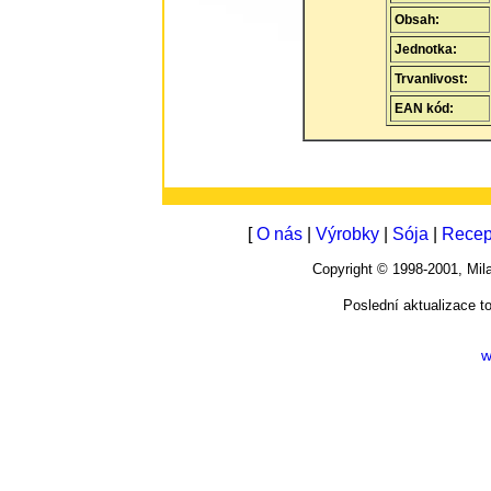
Obsah:
Jednotka:
Trvanlivost:
EAN kód:
[
O nás
|
Výrobky
|
Sója
|
Recep
Copyright © 1998-2001, M
Poslední aktualizace t
w