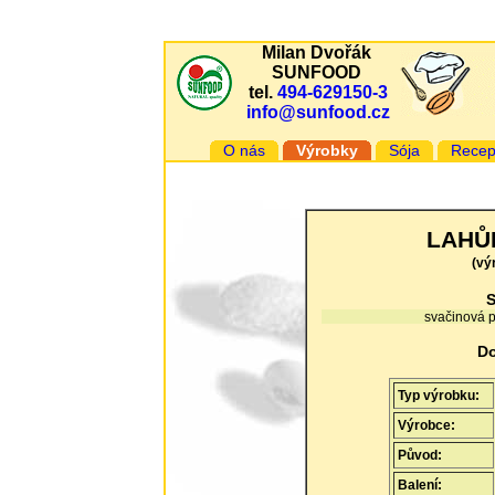
Milan Dvořák
SUNFOOD
tel.
494-629150-3
info@sunfood.cz
O nás
Výrobky
Sója
Recep
LAHŮD
(vý
S
svačinová p
Do
Typ výrobku:
Výrobce:
Původ:
Balení: