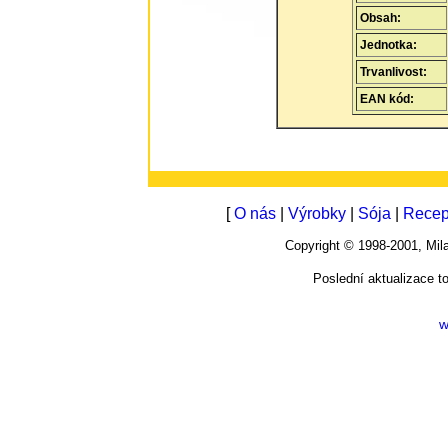
Obsah:
Jednotka:
Trvanlivost:
EAN kód:
[
O nás
|
Výrobky
|
Sója
|
Recep
Copyright © 1998-2001, M
Poslední aktualizace t
w