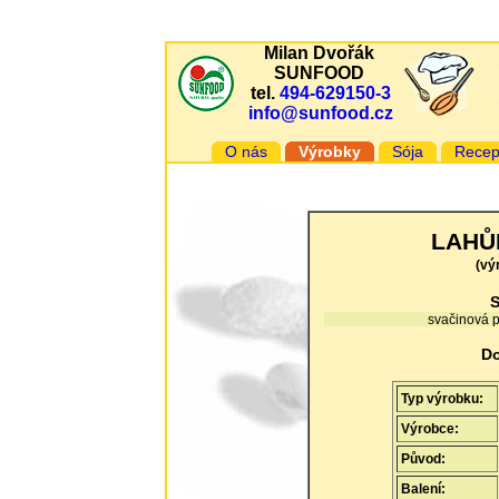
Milan Dvořák
SUNFOOD
tel.
494-629150-3
info@sunfood.cz
O nás
Výrobky
Sója
Recep
LAHŮD
(vý
S
svačinová 
Do
Typ výrobku:
Výrobce:
Původ:
Balení: