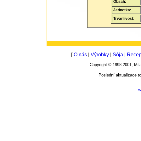
Obsah:
Jednotka:
Trvanlivost:
[
O nás
|
Výrobky
|
Sója
|
Recep
Copyright © 1998-2001, M
Poslední aktualizace t
w