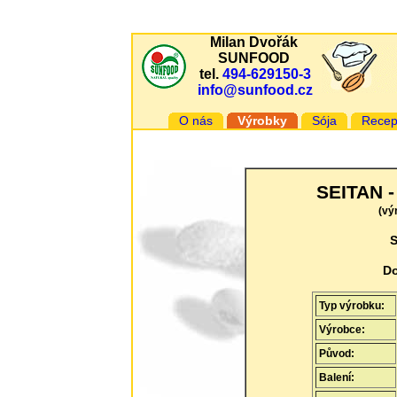
Milan Dvořák
SUNFOOD
tel.
494-629150-3
info@sunfood.cz
O nás
Výrobky
Sója
Recep
SEITAN -
(vý
S
Do
Typ výrobku:
Výrobce:
Původ:
Balení: