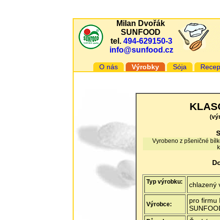
Milan Dvořák
SUNFOOD
tel.
494-629150-3
info@sunfood.cz
O nás
Výrobky
Sója
Recep
KLASO
(vý
S
Vyrobeno z pšeničné bílko
k
Do
Typ výrobku:
chlazený 
pro firmu
Výrobce:
SUNFOO