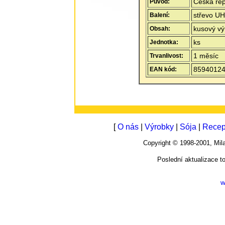
Česká rep
Původ:
střevo UH
Balení:
kusový vý
Obsah:
ks
Jednotka:
1 měsíc
Trvanlivost:
8594012
EAN kód:
[
O nás
|
Výrobky
|
Sója
|
Recep
Copyright © 1998-2001, M
Poslední aktualizace t
w