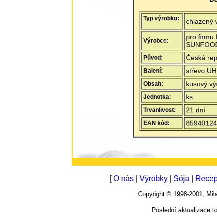
Typ výrobku:
chlazený 
pro firmu
Výrobce:
SUNFOO
Česká rep
Původ:
střevo UH
Balení:
kusový vý
Obsah:
ks
Jednotka:
21 dní
Trvanlivost:
85940124
EAN kód:
[
O nás
|
Výrobky
|
Sója
|
Recep
Copyright © 1998-2001, M
Poslední aktualizace t