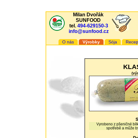
Milan Dvořák
SUNFOOD
tel.
494-629150-3
info@sunfood.cz
O nás
Výrobky
Sója
Recep
KLAS
(vý
S
Vyrobeno z pšeničné bílk
spotřebě a může být
Do