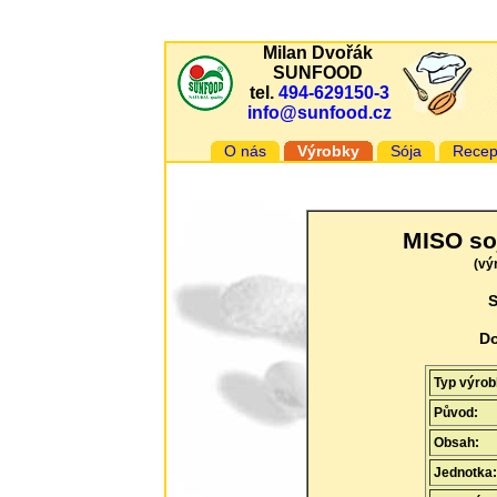
Milan Dvořák
SUNFOOD
tel.
494-629150-3
info@sunfood.cz
O nás
Výrobky
Sója
Recep
MISO so
(vý
S
Do
Typ výro
Původ:
Obsah:
Jednotka: