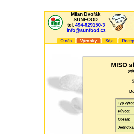
Milan Dvořák
SUNFOOD
tel.
494-629150-3
info@sunfood.cz
O nás
Výrobky
Sója
Recep
MISO sl
(vý
S
Do
Typ výr
Původ:
Obsah:
Jednotka