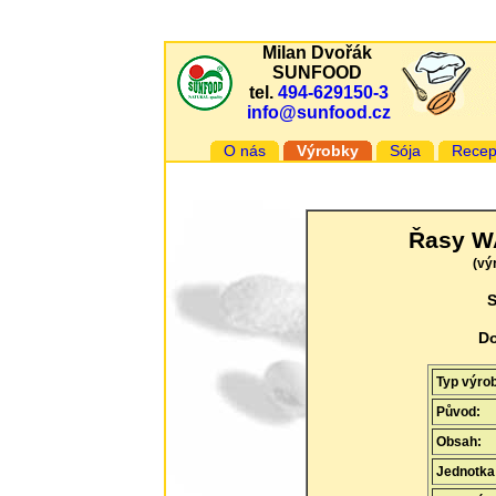
Milan Dvořák
SUNFOOD
tel.
494-629150-3
info@sunfood.cz
O nás
Výrobky
Sója
Recep
Řasy W
(vý
S
Do
Typ výr
Původ:
Obsah:
Jednotka