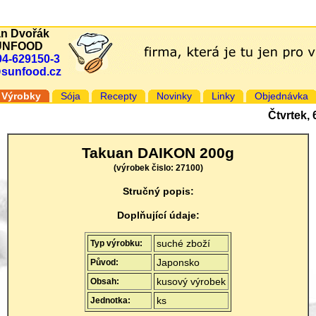
an Dvořák
UNFOOD
94-629150-3
@sunfood.cz
Výrobky
Sója
Recepty
Novinky
Linky
Objednávka
Čtvrtek,
Takuan DAIKON 200g
(výrobek čislo: 27100)
Stručný popis:
Doplňující údaje:
suché zboží
Typ výrobku:
Japonsko
Původ:
kusový výrobek
Obsah:
ks
Jednotka: