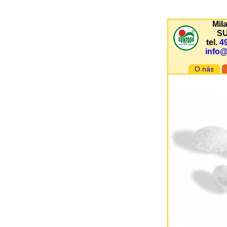
Mil
S
tel.
4
info
O nás