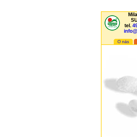
Mil
S
tel.
4
info
O nás