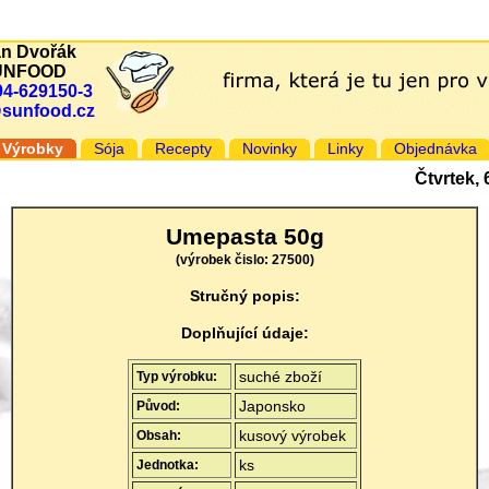
an Dvořák
UNFOOD
94-629150-3
@sunfood.cz
Výrobky
Sója
Recepty
Novinky
Linky
Objednávka
Čtvrtek,
Umepasta 50g
(výrobek čislo: 27500)
Stručný popis:
Doplňující údaje:
suché zboží
Typ výrobku:
Japonsko
Původ:
kusový výrobek
Obsah:
ks
Jednotka: