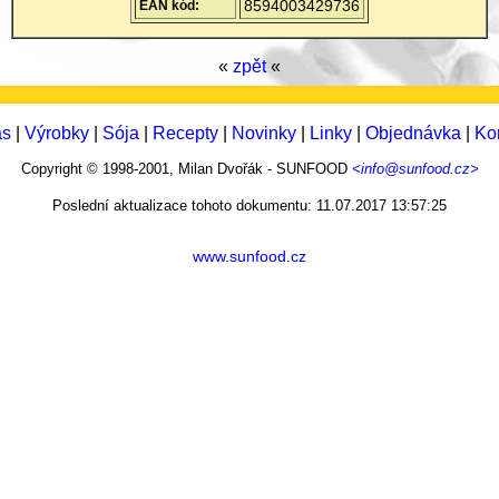
8594003429736
EAN kód:
«
zpět
«
ás
|
Výrobky
|
Sója
|
Recepty
|
Novinky
|
Linky
|
Objednávka
|
Ko
Copyright © 1998-2001, Milan Dvořák - SUNFOOD
<info@sunfood.cz>
Poslední aktualizace tohoto dokumentu: 11.07.2017 13:57:25
www.sunfood.cz