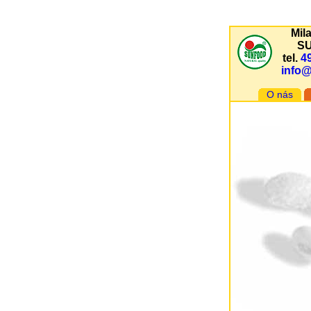
Mil
S
tel.
4
info
O nás