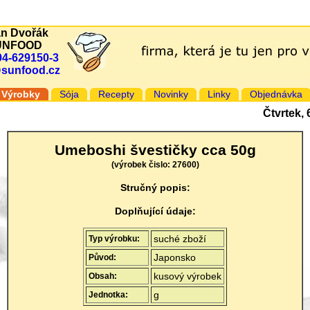
an Dvořák
UNFOOD
94-629150-3
@sunfood.cz
Výrobky
Sója
Recepty
Novinky
Linky
Objednávka
Čtvrtek,
Umeboshi švestičky cca 50g
(výrobek čislo: 27600)
Stručný popis:
Doplňující údaje:
suché zboží
Typ výrobku:
Japonsko
Původ:
kusový výrobek
Obsah:
g
Jednotka: